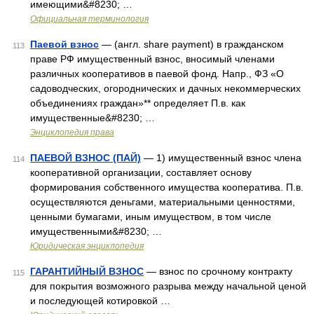
имеющими&#8230; …
Официальная терминология
Паевой взнос
— (англ. share payment) в гражданском
113
праве РФ имущественный взнос, вносимый членами
различных кооперативов в паевой фонд. Напр., ФЗ «О
садоводческих, огороднических и дачных некоммерческих
объединениях граждан»** определяет П.в. как
имущественные&#8230; …
Энциклопедия права
ПАЕВОЙ ВЗНОС (ПАЙ)
— 1) имущественный взнос члена
114
кооперативной организации, составляет основу
формирования собственного имущества кооператива. П.в.
осуществляются деньгами, материальными ценностями,
ценными бумагами, иным имуществом, в том числе
имущественными&#8230; …
Юридическая энциклопедия
ГАРАНТИЙНЫЙ ВЗНОС
— взнос по срочному контракту
115
для покрытия возможного разрыва между начальной ценой
и последующей котировкой …