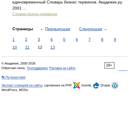
единовременный Словарь бизнес терминов. Академик.ру.
2001 …
Словарь бизнес-терминов
Страницы
←
Предыдущая
Следующая
→
1
2
3
4
5
6
7
8
9
10
11
12
13
© Академик, 2000-2026
18+
Обратная связь:
Техподдержка
,
Реклама на сайте
👣 Путешествия
Экспорт словарей на сайты
, сделанные на PHP,
Joomla,
Drupal,
WordPress, MODx.